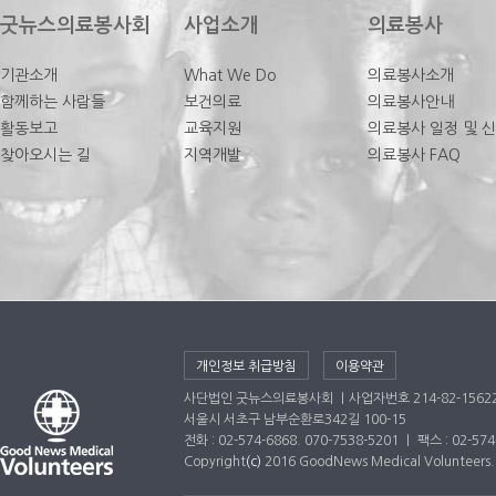
굿뉴스의료봉사회
사업소개
의료봉사
기관소개
What We Do
의료봉사소개
함께하는 사람들
보건의료
의료봉사안내
활동보고
교육지원
의료봉사 일정 및 
찾아오시는 길
지역개발
의료봉사 FAQ
개인정보 취급방침
이용약관
사단법인 굿뉴스의료봉사회 ｜사업자번호 214-82-1562
서울시 서초구 남부순환로342길 100-15
전화 : 02-574-6868. 070-7538-5201 ｜ 팩스 : 02-5
Copyright
(c)
2016 GoodNews Medical Volunteers. A