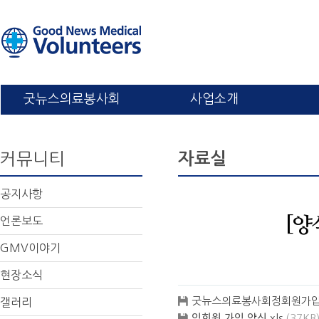
굿뉴스의료봉사회
사업소개
커뮤니티
자료실
공지사항
언론보도
[양
GMV이야기
현장소식
굿뉴스의료봉사회정회원가입
갤러리
입회원 가입 양식.xls
(37KB